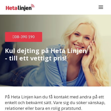
Hoppa
Main
till
Men
innehåll
08-390 190
Kul dejting på Heta Linjen
- till ett vettigt pris!
På Heta Linjen kan du få kontakt med andra på ett
enkelt och bekvämt sätt. Vare sig du söker vänskap,
relationer eller bara en rolig pratstund.