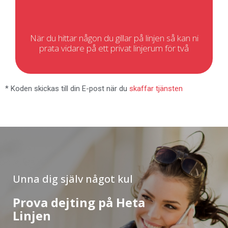
När du hittar någon du gillar på linjen så kan ni
prata vidare på ett privat linjerum för två
* Koden skickas till din E-post när du
skaffar tjänsten
Unna dig själv något kul
Prova dejting på Heta
Linjen