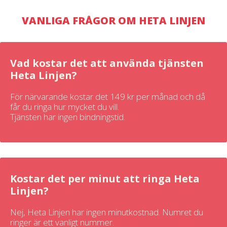
VANLIGA FRÅGOR OM HETA LINJEN
Vad kostar det att använda tjänsten
Heta Linjen?
För närvarande kostar det 149 kr per månad och då
får du ringa hur mycket du vill.
Tjänsten har ingen bindningstid.
Kostar det per minut att ringa Heta
Linjen?
Nej, Heta Linjen har ingen minutkostnad. Numret du
ringer är ett vanligt nummer.