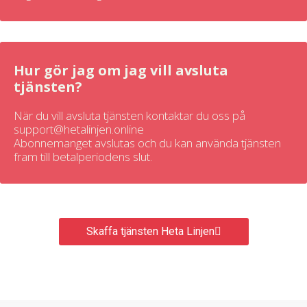
Hur gör jag om jag vill avsluta
tjänsten?
När du vill avsluta tjänsten kontaktar du oss på
support@hetalinjen.online
Abonnemanget avslutas och du kan använda tjänsten
fram till betalperiodens slut.
Skaffa tjänsten Heta Linjen