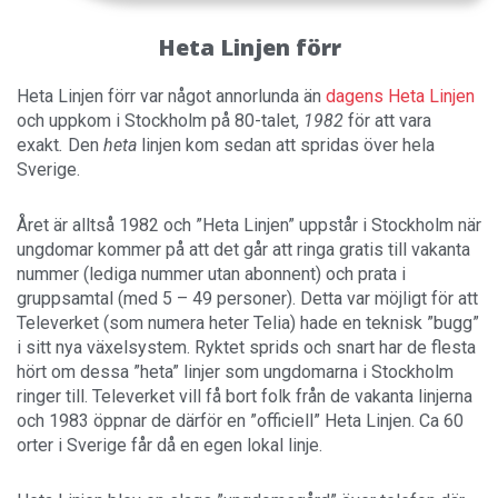
Heta Linjen förr
Heta Linjen förr var något annorlunda än
dagens Heta Linjen
och uppkom i Stockholm på 80-talet,
1982
för att vara
exakt
.
Den
heta
linjen kom sedan att spridas över hela
Sverige.
Året är alltså 1982 och ”Heta Linjen” uppstår i Stockholm när
ungdomar kommer på att det går att ringa gratis till vakanta
nummer (lediga nummer utan abonnent) och prata i
gruppsamtal (med 5 – 49 personer). Detta var möjligt för att
Televerket (som numera heter Telia) hade en teknisk ”bugg”
i sitt nya växelsystem. Ryktet sprids och snart har de flesta
hört om dessa ”heta” linjer som ungdomarna i Stockholm
ringer till. Televerket vill få bort folk från de vakanta linjerna
och 1983 öppnar de därför en ”officiell” Heta Linjen. Ca 60
orter i Sverige får då en egen lokal linje.