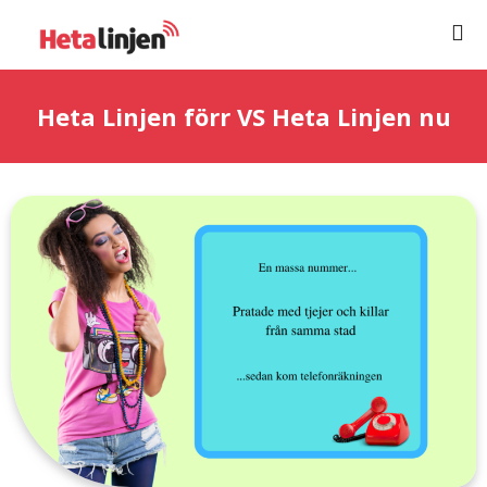
Hoppa
Me
till
innehåll
Heta Linjen förr VS Heta Linjen nu