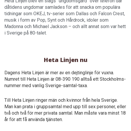
Heta Linjen blev en slags ”ungdomsgård” över telefon där
dåtidens ungdomar samlades för att snacka om populära
tidningar som OKEJ, tv-serier som Dallas och Falcon Crest,
musik i form av Pop, Synt och Hårdrock, idoler som
Madonna och Michael Jackson – och allt annat som var hett
i Sverige på 80-talet.
Heta Linjen nu
Dagens Heta Linjen är mer av en dejtinglinje för vuxna.
Numret till Heta Linjen är 08-390 190 alltså ett Stockholms-
nummer med vanlig Sverige-samtal-taxa.
Till Heta Linjen ringer män och kvinnor från hela Sverige.
Man kan prata i gruppsamtal med upp till sex personer, eller
två och två för mer privata samtal. Man måste vara minst 18
år för att få använda tjänsten.