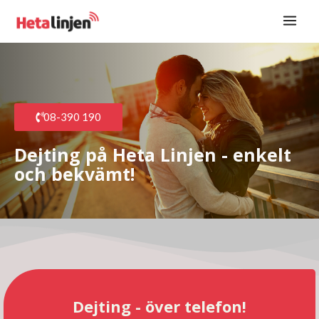
Hoppa
Main
till
Men
innehåll
08-390 190
Dejting på Heta Linjen - enkelt
och bekvämt!
Dejting - över telefon!